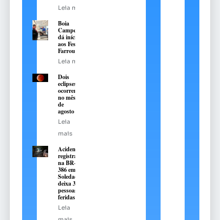
Leia mais
Boia
Campeira
dá início
aos Festejos
Farroupilha
Leia mais
Dois
eclipses
ocorrem
no mês
de
agosto
Leia
mais
Acidente
registrado
na BR-
386 em
Soledade
deixa 3
pessoas
feridas
Leia
mais