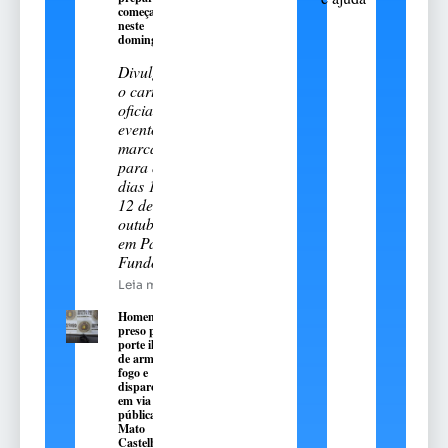
começa
neste
domingo, 9
Divulgado
o cartal
oficial do
evento
marcado
para os
dias 11 e
12 de
outubro
em Passo
Fundo
Leia mais
Homem é
preso por
porte ilegal
de arma de
fogo e
disparos
em via
pública em
Mato
Castelhano