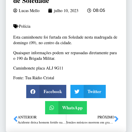
de Soledade
Lucas Mello
julho 10, 2023
08:05
Polícia
Esta caminhonete foi furtada em Soledade nesta madrugada de
domingo (09), no centro da cidade.
Quaisquer informações podem ser repassadas diretamente para
o 190 da Brigada Militar.
Caminhonete placa ALJ 9G11
Fonte: Tua Rádio Cristal
Facebook
Twitter
WhatsApp
ANTERIOR
PRÓXIMO
Acidente deixa homem ferido na ERS-324
Irmãos músicos morrem em grave acidente no Vale do Caí