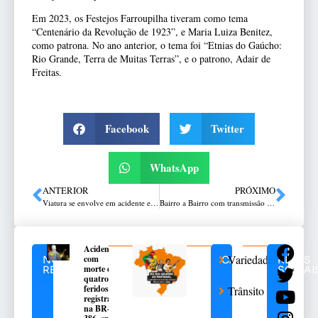
Em 2023, os Festejos Farroupilha tiveram como tema
“Centenário da Revolução de 1923”, e Maria Luiza Benitez,
como patrona. No ano anterior, o tema foi “Etnias do Gaúcho:
Rio Grande, Terra de Muitas Terras”, e o patrono, Adair de
Freitas.
Facebook
Twitter
WhatsApp
ANTERIOR
PRÓXIMO
Viatura se envolve em acidente em Erechim
Bairro a Bairro com transmissão ao vivo da Rádio Planalto News no Bairro São Luiz Gonzaga
Acidente
Variedades
com
NOTÍCIAS
CATEGORIAS
REDES
morte e
RELACIONADAS
SOCIAI
quatro
feridos é
Trânsito
registrado
na BR-