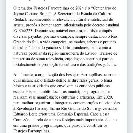
O tema dos Festejos Farroupilhas de 2024 é o “Centenário de
Jayme Caetano Braun”. A Secretaria de Estado da Cultura
(Sedac), reconhecendo a relevância cultural e intelectual do
artista, propôs a homenagem, oficializada pelo decreto estadual
57.354/223. Durante sua notável carreira, o artista compôs
diversas payadas, poemas e canções, sempre destacando o Rio
Grande do Sul, a vida campeira, os modos, saberes e práticas
do sul gaúcho e do gaúcho sul-rio-grandense, bem como a
natureza peculiar da região missioneira do Estado. Trata-se de
um artista de suma relevância, cujo legado contribui para o
fortalecimento e promoção da cultura e das tradições gaúchas.
Atualmente, a organização dos Festejos Farroupilhas ocorre em
duas instâncias: o Estado define as diretrizes gerais, o tema
básico e as atividades que envolvem as entidades públicas
estaduais e, em âmbito local, os municípios programam e
realizam suas manifestações culturais e artísticas. Em 2020,
para melhor organizar e integrar as comemorações relacionadas
à Revolução Farroupilha no Rio Grande do Sul, o governador
Eduardo Leite criou uma Comissão Especial. Cabe a essa
Comissão a tarefa de unir os festejos mais importantes do ano
em uma grande programação, que passou a constituir os
Festejos Farroupilhas.