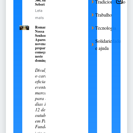
386, em
Tradicionalismo
Seberi
Leia
Trabalho
mais
Romaria de
Tecnologia
Nossa
Senhora
Aparecida:
Solidariedade
novena
e ajuda
preparatória
começa
neste
domingo, 9
Divulgado
o cartal
oficial do
evento
marcado
para os
dias 11 e
12 de
outubro
em Passo
Fundo