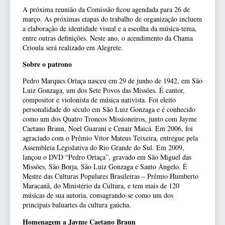
A próxima reunião da Comissão ficou agendada para 26 de
março. As próximas etapas do trabalho de organização incluem
a elaboração de identidade visual e a escolha da música-tema,
entre outras definições. Neste ano, o acendimento da Chama
Crioula será realizado em Alegrete.
Sobre o patrono
Pedro Marques Ortaça nasceu em 29 de junho de 1942, em São
Luiz Gonzaga, um dos Sete Povos das Missões. É cantor,
compositor e violonista de música nativista. Foi eleito
personalidade do século em São Luiz Gonzaga e é conhecido
como um dos Quatro Troncos Missioneiros, junto com Jayme
Caetano Braun, Noel Guarani e Cenair Maicá. Em 2006, foi
agraciado com o Prêmio Vitor Mateus Teixeira, entregue pela
Assembleia Legislativa do Rio Grande do Sul. Em 2009,
lançou o DVD “Pedro Ortaça”, gravado em São Miguel das
Missões, São Borja, São Luiz Gonzaga e Santo Ângelo. É
Mestre das Culturas Populares Brasileiras – Prêmio Humberto
Maracanã, do Ministério da Cultura, e tem mais de 120
músicas de sua autoria, consagrando-se como um dos
principais baluartes da cultura gaúcha.
Homenagem a Jayme Caetano Braun