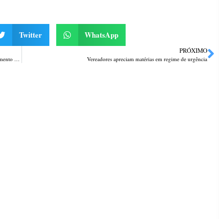
Twitter
WhatsApp
PRÓXIMO
Papa Francisco apresenta melhora no quadro clínico e segue com o tratamento programado
Vereadores apreciam matérias em regime de urgência