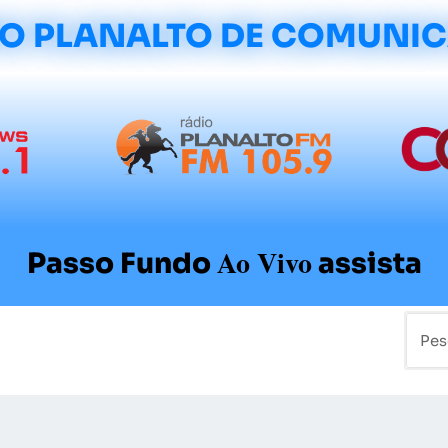
O PLANALTO DE COMUNI
Ao Vivo
Passo Fundo
assista
mo
Colunistas
Sobre a Planalto
Contato