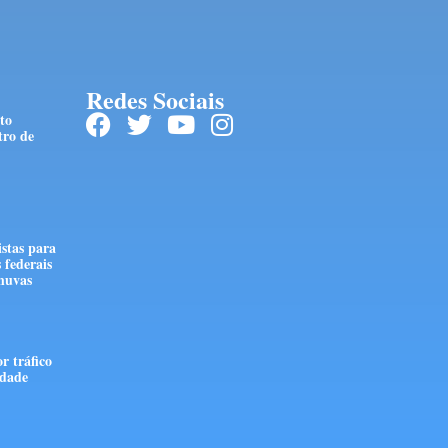
Redes Sociais
to
tro de
stas para
 federais
huvas
r tráfico
edade