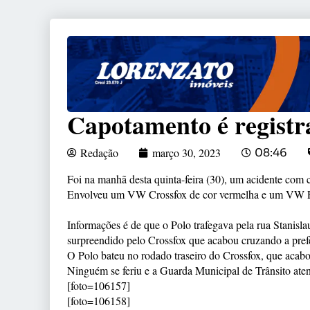
Capotamento é registr
Redação
março 30, 2023
08:46
Foi na manhã desta quinta-feira (30), um acidente com
Envolveu um VW Crossfox de cor vermelha e um VW Po
Informações é de que o Polo trafegava pela rua Stanisla
surpreendido pelo Crossfox que acabou cruzando a prefe
O Polo bateu no rodado traseiro do Crossfox, que acab
Ninguém se feriu e a Guarda Municipal de Trânsito aten
[foto=106157]
[foto=106158]