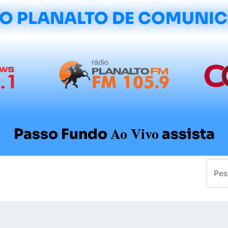
O PLANALTO DE COMUNI
Ao Vivo
Passo Fundo
assista
mo
Colunistas
Sobre a Planalto
Contato