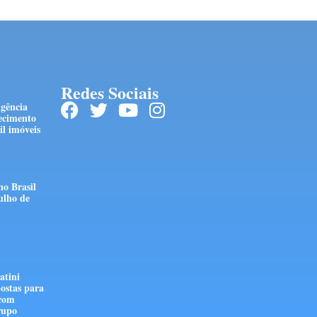
Redes Sociais
ngência
ecimento
l imóveis
no Brasil
ulho de
atini
ostas para
 com
rupo