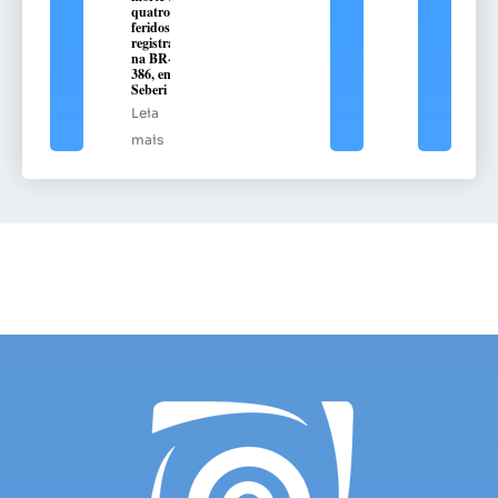
quatro
feridos é
registrado
na BR-
386, em
Seberi
Leia
mais