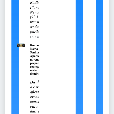
Rádio
Planalto
News
(92.1)
transmitiu
as duas
partidas
Leia mais
Romaria de
Nossa
Senhora
Aparecida:
novena
preparatória
começa
neste
domingo, 9
Divulgado
o cartal
oficial do
evento
marcado
para os
dias 11 e