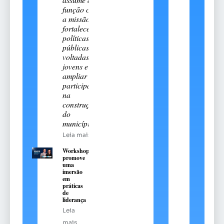
função com
a missão de
fortalecer
políticas
públicas
voltadas aos
jovens e
ampliar sua
participação
na
construção
do
município
Leia mais
Workshop
promove
uma
imersão
em
práticas
de
liderança
Leia
mais