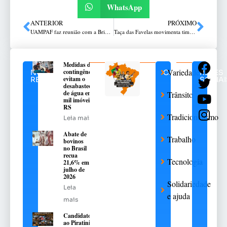
WhatsApp
ANTERIOR
PRÓXIMO
UAMPAF faz reunião com a Brigada Militar
Taça das Favelas movimenta times em Passo Fundo
Medidas de
Variedades
contingência
NOTÍCIAS
CATEGORIAS
REDES
evitam o
RELACIONADAS
SOCIAI
desabastecimento
de água em 376
Trânsito
mil imóveis no
RS
Tradicionalismo
Leia mais
Abate de
Trabalho
bovinos
no Brasil
recua
Tecnologia
21,6% em
julho de
2026
Solidariedade
Leia
e ajuda
mais
Candidatos
ao Piratini