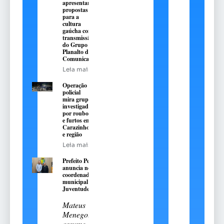
apresentarão
propostas
para a
cultura
gaúcha com
transmissão
do Grupo
Planalto de
Comunicação
Leia mais
Operação
policial
mira grupo
investigado
por roubos
e furtos em
Carazinho
e região
Leia mais
Prefeito Pedro
anuncia novo
coordenador
municipal da
Juventude
Mateus
Menegotto
assume a