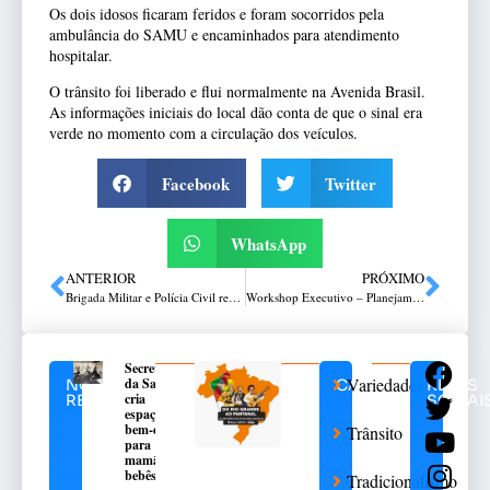
Os dois idosos ficaram feridos e foram socorridos pela
ambulância do SAMU e encaminhados para atendimento
hospitalar.
O trânsito foi liberado e flui normalmente na Avenida Brasil.
As informações iniciais do local dão conta de que o sinal era
verde no momento com a circulação dos veículos.
Facebook
Twitter
WhatsApp
ANTERIOR
PRÓXIMO
Brigada Militar e Polícia Civil realizam operação conjunta em Espumoso
Workshop Executivo – Planejamento Comercial 2026 é neste dia 10 de novembro
Secretaria
Variedades
da Saúde
NOTÍCIAS
CATEGORIAS
REDES
cria
RELACIONADAS
SOCIAI
espaço de
bem-estar
Trânsito
para
mamães e
bebês
Tradicionalismo