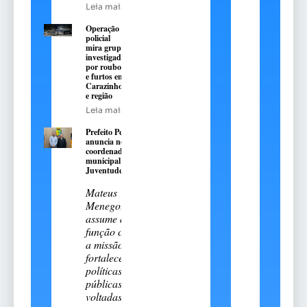
Leia mais
Operação
policial
mira grupo
investigado
por roubos
e furtos em
Carazinho
e região
Leia mais
Prefeito Pedro
anuncia novo
coordenador
municipal da
Juventude
Mateus
Menegotto
assume a
função com
a missão de
fortalecer
políticas
públicas
voltadas aos