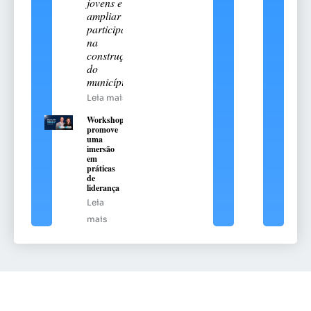
jovens e
ampliar sua
participação
na
construção
do
município
Leia mais
Workshop
promove
uma
imersão
em
práticas
de
liderança
Leia
mais