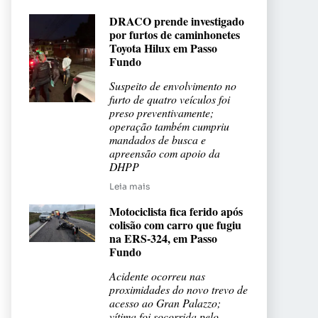
DRACO prende investigado
por furtos de caminhonetes
Toyota Hilux em Passo
Fundo
Suspeito de envolvimento no
furto de quatro veículos foi
preso preventivamente;
operação também cumpriu
mandados de busca e
apreensão com apoio da
DHPP
Leia mais
Motociclista fica ferido após
colisão com carro que fugiu
na ERS-324, em Passo
Fundo
Acidente ocorreu nas
proximidades do novo trevo de
acesso ao Gran Palazzo;
vítima foi socorrida pelo