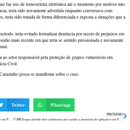
que faz uso de tornozeleira eletrônica até o momento por motivos não
ência, teria sido novamente advertida enquanto conversava com
 teria sido tratada de forma diferenciada e exposta a situações que a
período, teria evitado formalizar denúncia por receio de prejuízos em
ódio mais recente em que teria se sentido pressionada e novamente
onal.
a ao setor responsável pela proteção de grupos vulneráveis em
cia Civil.
Carazinho possa se manifestar sobre o caso.
Twitter
WhatsApp
PRÓXIMO
Moradores transformam obra abandonada em lixão e provocam incêndio em Passo Fundo
3º BPChoque prende dois criminosos por assalto a motorista de aplicativo em Passo Fundo