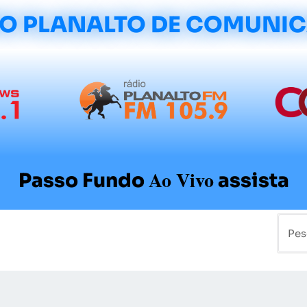
O PLANALTO DE COMUNI
Ao Vivo
Passo Fundo
assista
mo
Colunistas
Sobre a Planalto
Contato