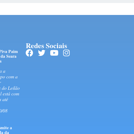
Redes Sociais
 Piva Paim
 da Seara
a
a a
mpo com a
r
s do Leilão
al está com
s até
0/08
smite a
da da