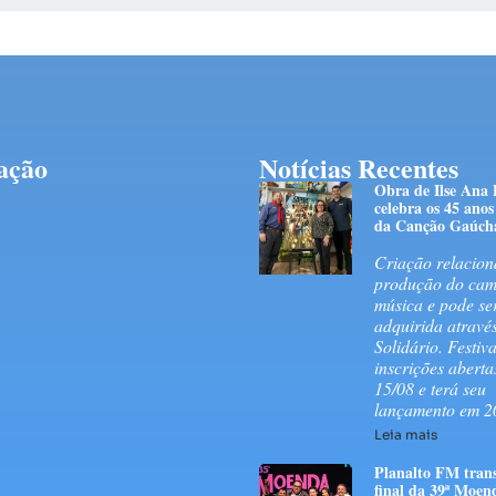
ação
Notícias Recentes
Obra de Ilse Ana
celebra os 45 anos
da Canção Gaúch
Criação relacion
produção do ca
música e pode se
adquirida atravé
Solidário. Festiv
inscrições aberta
15/08 e terá seu
lançamento em 2
Leia mais
Planalto FM tran
final da 39ª Moen