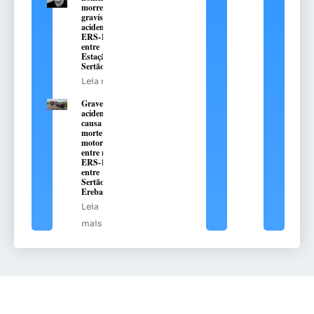
morreu em
gravíssimo
acidente na
ERS-135,
entre
Estação e
Sertão
Leia mais
Grave
acidente
causa
morte de
motorista
entre na
ERS-135,
entre
Sertão e
Erebango
Leia
mais