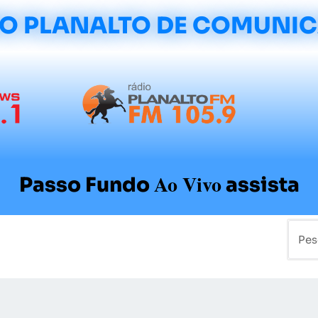
O PLANALTO DE COMUNI
Ao Vivo
Passo Fundo
assista
mo
Colunistas
Sobre a Planalto
Contato