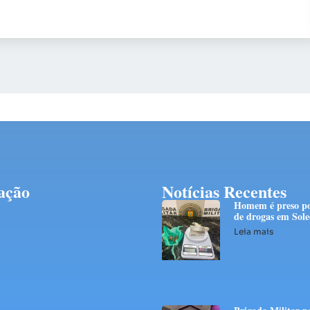
ação
Notícias Recentes
Homem é preso po
de drogas em Sol
Leia mais