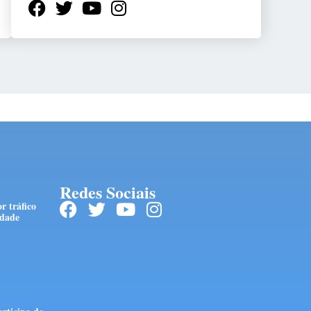
Redes Sociais
r tráfico
edade