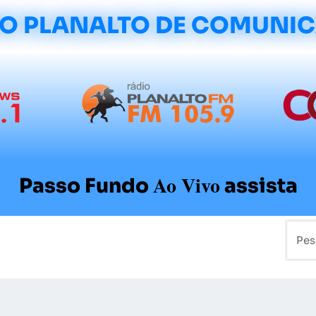
O PLANALTO DE COMUNI
Ao Vivo
Passo Fundo
assista
mo
Colunistas
Sobre a Planalto
Contato