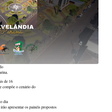
do
arina.
is de 16
ue compõe o cenário do
o dia
rão apresentar os painéis propostos