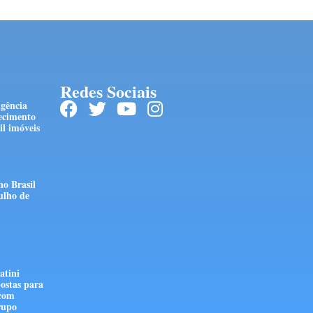
Redes Sociais
ngência
ecimento
l imóveis
no Brasil
ulho de
atini
ostas para
 com
rupo