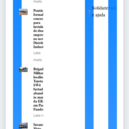
mais
Solidariedade
Pontão
e ajuda
formaliza
concessões
para
instalação
de duas
empresas
no novo
Distrito
Industrial
Leia
mais
Brigada
Militar
localiza
Toyota Hilux
SW4
furtada e
abandonada
às margens
da ERS-324,
em Passo
Fundo
Leia mais
Insanos
Moto