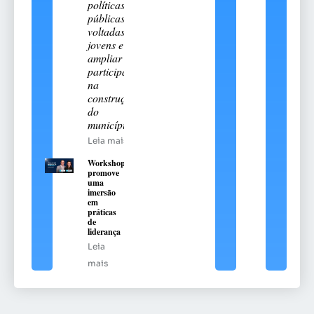
políticas
públicas
voltadas aos
jovens e
ampliar sua
participação
na
construção
do
município
Leia mais
Workshop
promove
uma
imersão
em
práticas
de
liderança
Leia
mais