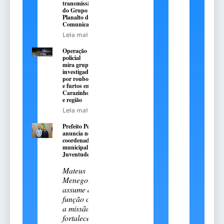
transmissão
do Grupo
Planalto de
Comunicação
Leia mais
Operação
policial
mira grupo
investigado
por roubos
e furtos em
Carazinho
e região
Leia mais
Prefeito Pedro
anuncia novo
coordenador
municipal da
Juventude
Mateus
Menegotto
assume a
função com
a missão de
fortalecer