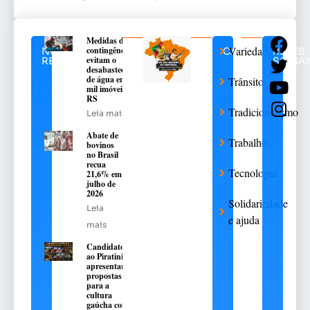
Medidas de
Variedades
contingência
NOTÍCIAS
CATEGORIAS
REDES
evitam o
RELACIONADAS
SOCIAI
desabastecimento
de água em 376
Trânsito
mil imóveis no
RS
Tradicionalismo
Leia mais
Abate de
Trabalho
bovinos
no Brasil
recua
Tecnologia
21,6% em
julho de
2026
Solidariedade
Leia
e ajuda
mais
Candidatos
ao Piratini
apresentarão
propostas
para a
cultura
gaúcha com