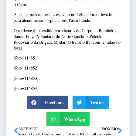
o Celta.
As cinco pessoas feridas estavam no Celta e foram levadas
para atendimento hospitalar em Passo Fundo.
O acidente foi atendido por viaturas do Corpo de Bombeiros,
Samu, Força Voluntária do Norte Gaúcho e Pelotão
Rodoviário da Brigada Militar. O trânsito flui com lentidão no
local.
[foto=114851]
[foto=114852]
[foto=114853]
[foto=114854]
Facebook
Twitter
WhatsApp
ANTERIOR
PRÓXIMO
Seara da Canção Gaúcha: confira a programação do fim de semana
Mais de R$ 200 mil em eletrônicos são apreendidos após abordagem da PRF em Passo Fundo