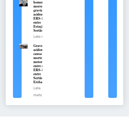
homem que
morreu em
gravíssimo
acidente na
ERS-135,
entre
Estação e
Sertão
Leia mais
Grave
acidente
causa
morte de
motorista
entre na
ERS-135,
entre
Sertão e
Erebango
Leia
mais