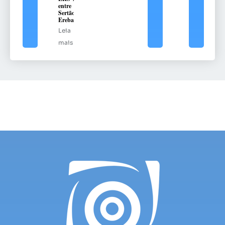
entre
Sertão e
Erebango
Leia
mais