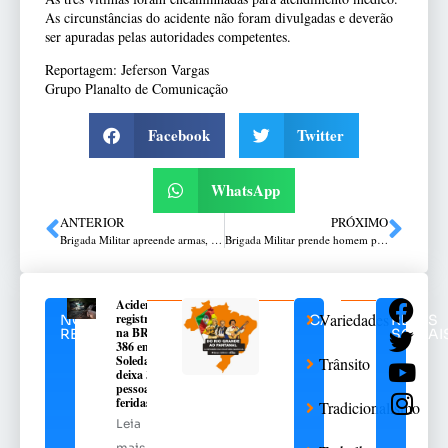
As circunstâncias do acidente não foram divulgadas e deverão
ser apuradas pelas autoridades competentes.
Reportagem: Jeferson Vargas
Grupo Planalto de Comunicação
Facebook
Twitter
WhatsApp
ANTERIOR
PRÓXIMO
Brigada Militar apreende armas, drogas e equipamentos em residência de Tapejara
Brigada Militar prende homem por porte irregular de arma de fogo em Passo Fundo
Acidente
Variedades
registrado
NOTÍCIAS
CATEGORIAS
REDES
na BR-
RELACIONADAS
SOCIAI
386 em
Soledade
Trânsito
deixa 3
pessoas
feridas
Tradicionalismo
Leia
mais