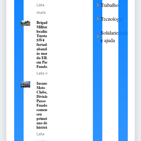
Trabalho
Leia
mais
Tecnologia
Brigada
Militar
localiza
Solidariedade
Toyota Hilux
e ajuda
SW4
furtada e
abandonada
às margens
da ERS-324,
em Passo
Fundo
Leia mais
Insanos
Moto
Clube,
Divisão
Passo
Fundo,
comemora
seu
primeiro
ano de
história
Leia