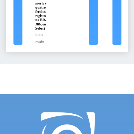
morte e
quatro
feridos é
registrado
na BR-
386, em
Seberi
Leia
mais