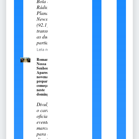
Bola da
Rádio
Planalto
News
(92.1)
transmitiu
as duas
partidas
Leia mais
Romaria de
Nossa
Senhora
Aparecida:
novena
preparatória
começa
neste
domingo, 9
Divulgado
o cartal
oficial do
evento
marcado
para os