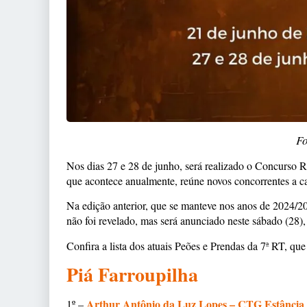
Fo
Nos dias 27 e 28 de junho, será realizado o Concurso R
que acontece anualmente, reúne novos concorrentes a ca
Na edição anterior, que se manteve nos anos de 2024/20
não foi revelado, mas será anunciado neste sábado (28),
Confira a lista dos atuais Peões e Prendas da 7ª RT, que
Piá Farroupilha
Arthur Antônio da Luz Lopes –
CTG Estância 
1º –