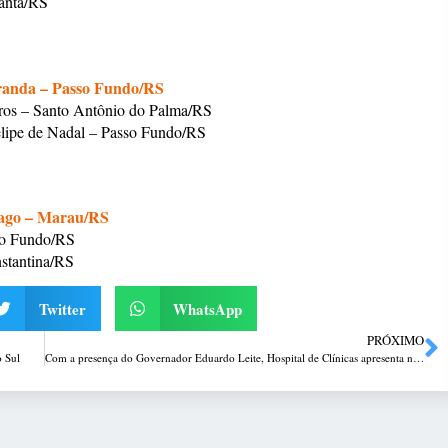
Santa/RS
randa – Passo Fundo/RS
ros – Santo Antônio do Palma/RS
lipe de Nadal – Passo Fundo/RS
Pago – Marau/RS
so Fundo/RS
stantina/RS
Twitter
WhatsApp
PRÓXIMO
o Sul
Com a presença do Governador Eduardo Leite, Hospital de Clínicas apresenta novos serviços e qualifica atendimento