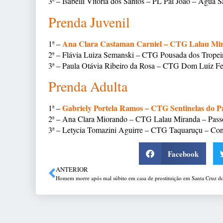
3ª – Isabelli Vitória dos Santos – PL Pai João – Água 
Prenda Juvenil
Ana Clara Castaman Carniel – CTG Lalau Mi
1ª –
2ª – Flávia Luiza Semanski – CTG Pousada dos Tropei
3ª – Paula Otávia Ribeiro da Rosa – CTG Dom Luiz Fe
Prenda Adulta
Gabriely Portela Ramos –
CTG Sentinelas do 
1ª –
2ª – Ana Clara Miorando – CTG Lalau Miranda – Pas
3ª – Letycia Tomazini Aguirre – CTG Taquaruçu – Con
Facebook
ANTERIOR
Homem morre após mal súbito em casa de prostituição em Santa Cruz d