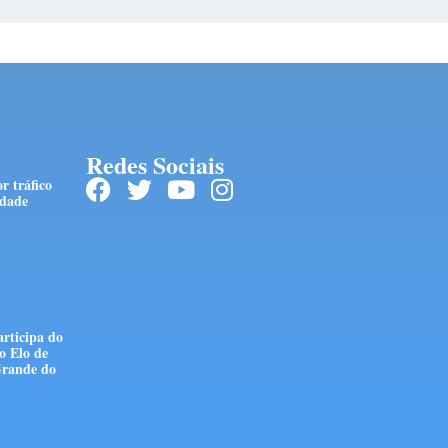
Redes Sociais
r tráfico
edade
articipa do
o Elo de
Grande do