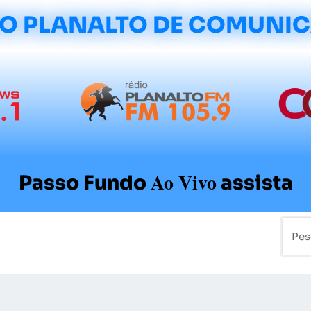
O PLANALTO DE COMUNI
Ao Vivo
Passo Fundo
assista
mo
Colunistas
Sobre a Planalto
Contato