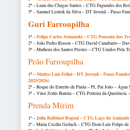
2º – Luan das Chagas Santos – CTG Fagundes dos Rei
3º – Samuel Lestrek da Silva – DT Juvenil – Passo Fu
Guri Farroupilha
Felipe Carlos Semanski –
CTG Pousada dos Tro
1º –
2º – João Pedro Risson – CTG David Canabarro – Da
3º – Matheus dos Santos Prestes – CTG Unidos Pela T
Peão Farroupilha
Matteo Luís Felini –
DT Juvenil – Passo Fundo/
1º –
2025/2026)
2º – Roque do Estreito de Paula – PL Pai João – Água
3º – Vitor Zottis Batista – CTG Porteira da Querência 
Prenda Mirim
Julia Balbinot Bogoni –
CTG Laço da Amizade 
1ª –
2ª – Maria Cecília Gerlach – CTG Dom Luiz Felipe d