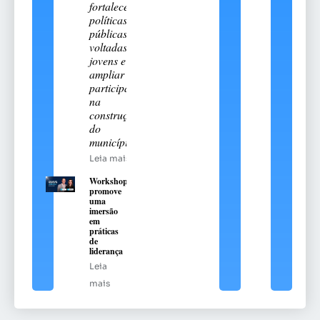
fortalecer
políticas
públicas
voltadas aos
jovens e
ampliar sua
participação
na
construção
do
município
Leia mais
Workshop
promove
uma
imersão
em
práticas
de
liderança
Leia
mais