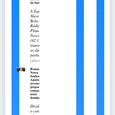
da Série A-2
A Equipe
Show de
Bola da
Rádio
Planalto
News
(92.1)
transmitiu
as duas
partidas
Leia mais
Romaria de
Nossa
Senhora
Aparecida:
novena
preparatória
começa
neste
domingo, 9
Divulgado
o cartal