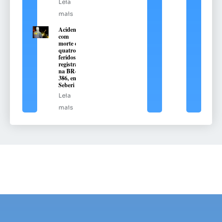
Leia
mais
Acidente
com
morte e
quatro
feridos é
registrado
na BR-
386, em
Seberi
Leia
mais