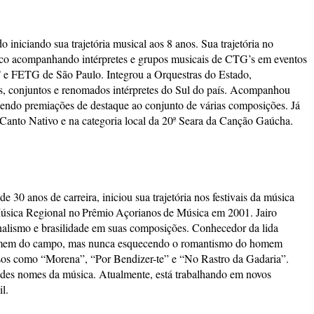
do iniciando sua trajetória musical aos 8 anos. Sua trajetória no
alco acompanhando intérpretes e grupos musicais de CTG’s em eventos
FETG de São Paulo. Integrou a Orquestras do Estado,
as, conjuntos e renomados intérpretes do Sul do país. Acompanhou
btendo premiações de destaque ao conjunto de várias composições. Já
 Canto Nativo e na categoria local da 20ª Seara da Canção Gaúcha.
30 anos de carreira, iniciou sua trajetória nos festivais da música
Música Regional no Prêmio Açorianos de Música em 2001. Jairo
alismo e brasilidade em suas composições. Conhecedor da lida
 homem do campo, mas nunca esquecendo o romantismo do homem
cessos como “Morena”, “Por Bendizer-te” e “No Rastro da Gadaria”.
andes nomes da música. Atualmente, está trabalhando em novos
l.