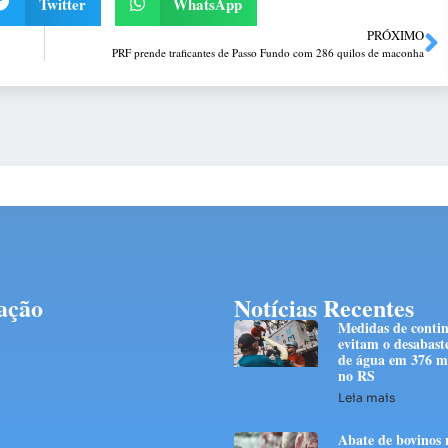
Twitter
WhatsApp
PRÓXIMO
PRF prende traficantes de Passo Fundo com 286 quilos de maconha
ação
Notícias Recentes
Medidas de conti
evitam o desabast
de água em 376 mi
no RS
Leia mais
Abate de bovinos 