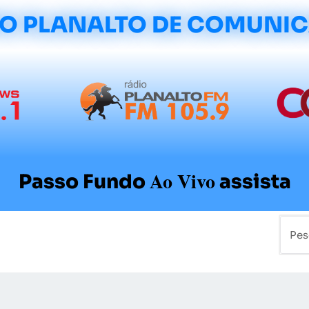
O PLANALTO DE COMUNI
Ao Vivo
Passo Fundo
assista
mo
Colunistas
Sobre a Planalto
Contato