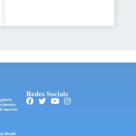
Redes Sociais
ngência
ecimento
l imóveis
no Brasil