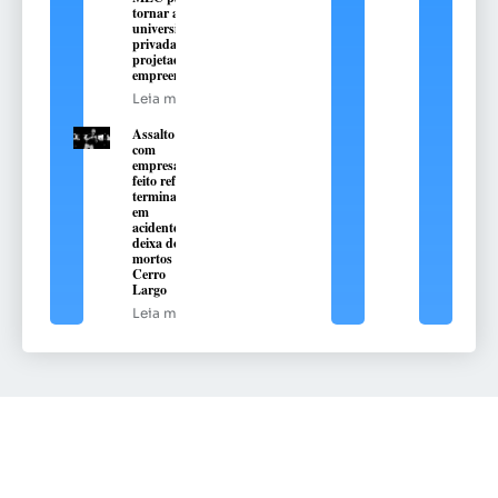
tornar a primeira
universidade
privada do RS
projetada para o
empreendedorismo
Leia mais
Assalto
com
empresário
feito refém
termina
em
acidente e
deixa dois
mortos em
Cerro
Largo
Leia mais