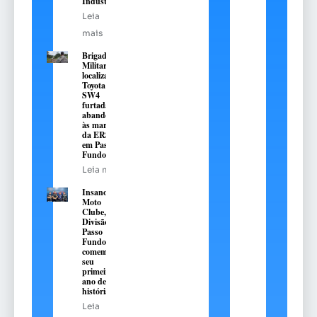
Industrial
Leia
mais
Brigada
Militar
localiza
Toyota Hilux
SW4
furtada e
abandonada
às margens
da ERS-324,
em Passo
Fundo
Leia mais
Insanos
Moto
Clube,
Divisão
Passo
Fundo,
comemora
seu
primeiro
ano de
história
Leia