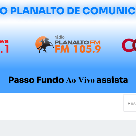
O PLANALTO DE COMUNI
Ao Vivo
Passo Fundo
assista
mo
Colunistas
Sobre a Planalto
Contato