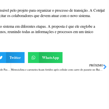
ável pelo projeto para organizar o processo de transição. A Cotrijal
itar os colaboradores que devem atuar com o novo sistema.
do sistema em diferentes etapas. A proposta é que ele englobe a
anos, reunindo todas as informações e processos em um único
Twitter
WhatsApp
PRÓXIMO
Adolescentes flagrados tentando arremessar whisky ao Presídio Regional de Passo Fundo
Motociclista e caroneira ficam feridos após colisão com carro de passeio no Bairro Petrópolis