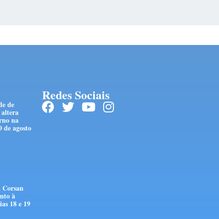
Redes Sociais
de de
 altera
rno na
0 de agosto
 Corsan
nto à
as 18 e 19