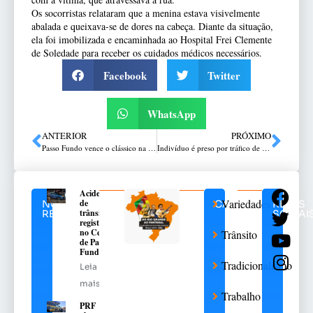
Os socorristas relataram que a menina estava visivelmente
abalada e queixava-se de dores na cabeça. Diante da situação,
ela foi imobilizada e encaminhada ao Hospital Frei Clemente
de Soledade para receber os cuidados médicos necessários.
Facebook
Twitter
WhatsApp
ANTERIOR
PRÓXIMO
Passo Fundo vence o clássico na Be8 Arena
Indivíduo é preso por tráfico de entorpecentes em Santa Rosa
Acidente
Variedades
de
NOTÍCIAS
CATEGORIAS
REDES
trânsito
RELACIONADAS
SOCIAI
registrado
no Centro
Trânsito
de Passo
Fundo
Tradicionalismo
Leia
mais
Trabalho
PRF