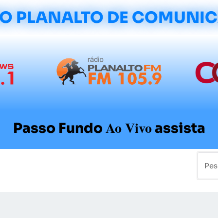
O PLANALTO DE COMUNI
Ao Vivo
Passo Fundo
assista
mo
Colunistas
Sobre a Planalto
Contato