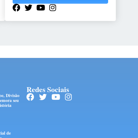
Redes Sociais
e, Divisão
emora seu
istória
ial de
a