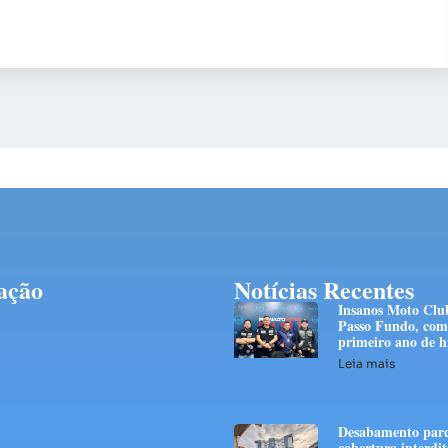
ação
Notícias Recentes
Insanos Moto Club
Passo Fundo, com
primeiro ano de h
Leia mais
Desabamento parc
cobertura interdit