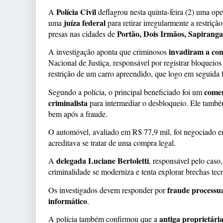
Polícia Civil
A
deflagrou nesta quinta-feira (2) uma op
juíza federal
uma
para retirar irregularmente a restriçã
Portão, Dois Irmãos, Sapiranga
presas nas cidades de
invadiram a con
A investigação aponta que criminosos
Nacional de Justiça, responsável por registrar bloqueios
restrição de um carro apreendido, que logo em seguida 
comer
Segundo a polícia, o principal beneficiado foi um
criminalista
para intermediar o desbloqueio. Ele também 
bem após a fraude.
O automóvel, avaliado em R$ 77,9 mil, foi negociado
acreditava se tratar de uma compra legal.
delegada Luciane Bertoletti
A
, responsável pelo caso
criminalidade se moderniza e tenta explorar brechas tecno
fraude processua
Os investigados devem responder por
informático
.
antiga proprietária
A polícia também confirmou que a