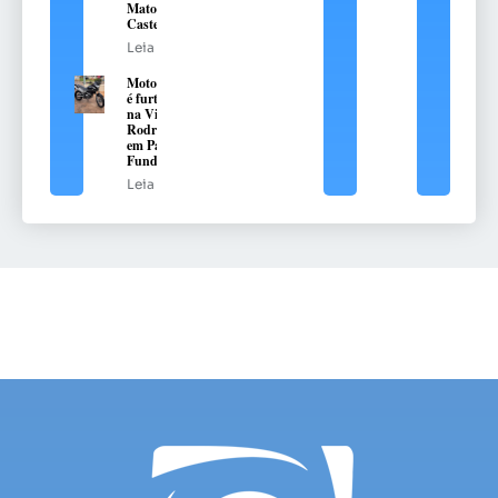
Mato
Castelhano
Leia mais
Motocicleta
é furtada
na Vila
Rodrigues,
em Passo
Fundo
Leia mais