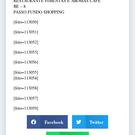
RESTAURANTE PIMENTAS E AROMAS CAFÉ
BE – 8
PASSO FUNDO SHOPPING
[foto=113050]
[foto=113051]
[foto=113052]
[foto=113053]
[foto=113056]
[foto=113055]
[foto=113054]
[foto=113058]
[foto=113057]
[foto=113059]
Facebook
Twitter