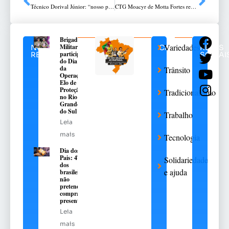
Técnico Dorival Júnior: “nosso pior período na Seleção Brasileira”
CTG Moacyr de Motta Fortes realiza café de chaleira para escolas
Brigada
Variedades
Militar
NOTÍCIAS
CATEGORIAS
REDES
participa
RELACIONADAS
SOCIAI
do Dia D
da
Trânsito
Operação
Elo de
Proteção
Tradicionalismo
no Rio
Grande
do Sul
Trabalho
Leia
mais
Tecnologia
Dia dos
Pais: 47%
Solidariedade
dos
e ajuda
brasileiros
não
pretendem
comprar
presente
Leia
mais