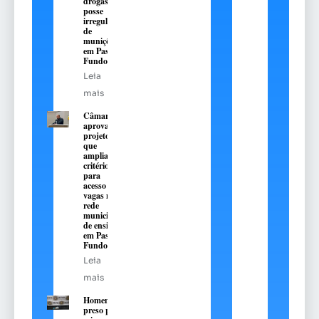
drogas e
posse
irregular
de
munições
em Passo
Fundo
Leia
mais
Câmara
aprova
projeto
que
amplia
critérios
para
acesso a
vagas na
rede
municipal
de ensino
em Passo
Fundo
Leia
mais
Homem é
preso pelo