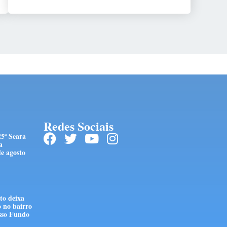
Redes Sociais
25ª Seara
a
e agosto
to deixa
o no bairro
sso Fundo