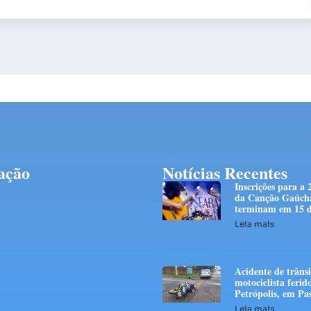
ação
Notícias Recentes
Inscrições para a 
da Canção Gaúch
terminam em 15 d
Leia mais
Acidente de trânsi
motociclista ferid
Petrópolis, em Pa
Leia mais