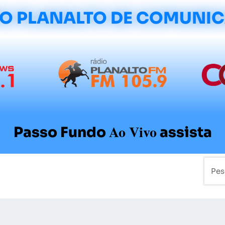
O PLANALTO DE COMUNI
Ao Vivo
Passo Fundo
assista
mo
Colunistas
Sobre a Planalto
Contato