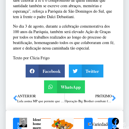
sabe celebrar a fé e o compromisso de quem entende que
santidade também se escreve com abraços, memórias e
esperança”, reforça a Paróquia de São Domingos do Sul, que
tem à frente o padre Dalci Debastiani.
No dia 3 de agosto, durante a celebração comemorativa dos
100 anos da Paróquia, também será elevado Ação de Graças
por todos os trabalhos realizados ao longo do processo de
beatificação, homenageando todos os que colaboraram com fé,
amor e dedicação nessa caminhada tão especial.
Texto por Clícia Frigo
Facebook
Twitter
WhatsApp
ANTERIOR
PRÓXIMO
Lula assina MP que permite que consumidor escolha fornecedor de energia
Operação Big Brother combate facção do tráfico em Guaporé
Identificado
Variedades
homem que
NOTÍCIAS
CATEGORIAS
REDES
morreu em
RELACIONADAS
SOCIAI