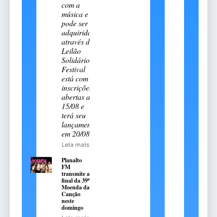
com a
música e
pode ser
adquirida
através do
Leilão
Solidário.
Festival
está com
inscrições
abertas até
15/08 e
terá seu
lançamento
em 20/08
Leia mais
Planalto
FM
transmite a
final da 39ª
Moenda da
Canção
neste
domingo