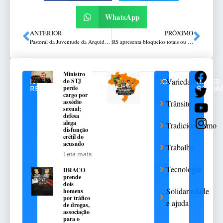
WhatsApp
ANTERIOR
PRÓXIMO
Pastoral da Juventude da Arquidiocese de Passo Fundo rumo a Aparecida
RS apresenta bloqueios totais ou parciais em dez trechos de sete rodovias
Ministro
Variedades
do STJ
NOTÍCIAS
CATEGORIAS
REDES
perde
RELACIONADAS
SOCIAI
cargo por
assédio
Trânsito
sexual;
defesa
alega
Tradicionalismo
disfunção
erétil do
acusado
Trabalho
Leia mais
Tecnologia
DRACO
prende
dois
Solidariedade
homens
por tráfico
e ajuda
de drogas,
associação
para o