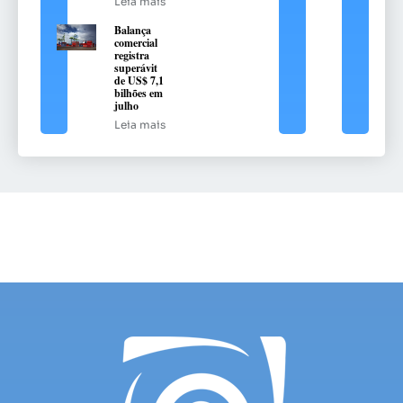
Leia mais
Balança
comercial
registra
superávit
de US$ 7,1
bilhões em
julho
Leia mais