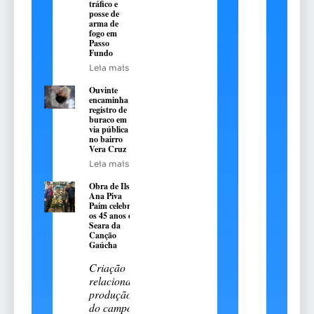
tráfico e
posse de
arma de
fogo em
Passo
Fundo
Leia mais
Ouvinte
encaminha
registro de
buraco em
via pública
no bairro
Vera Cruz
Leia mais
Obra de Ilse
Ana Piva
Paim celebra
os 45 anos da
Seara da
Canção
Gaúcha
Criação
relaciona a
produção
do campo