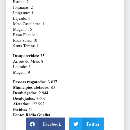
Estrela: 2
Ibiraiaras: 2
Imigrante: 1
Lajeado: 3
Mato Castelhano: 1
Muçum: 15
Passo Fundo: 1
Roca Sales: 10
Santa Tereza: 1
Desaparecidos: 25
Arroio do Meio: 8
Lajeado: 8
Muçum: 9
Pessoas resgatadas:
3.037
Municípios afetados:
83
Desabrigados:
2.944
Desalojados:
7.607
Afetados:
122.992
Feridos:
43
Fonte: Rádio Guaíba
Facebook
Twitter