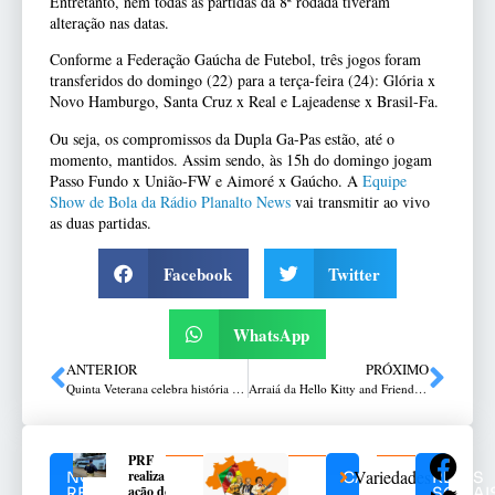
Entretanto, nem todas as partidas da 8ª rodada tiveram
alteração nas datas.
Conforme a Federação Gaúcha de Futebol, três jogos foram
transferidos do domingo (22) para a terça-feira (24): Glória x
Novo Hamburgo, Santa Cruz x Real e Lajeadense x Brasil-Fa.
Ou seja, os compromissos da Dupla Ga-Pas estão, até o
momento, mantidos. Assim sendo, às 15h do domingo jogam
Passo Fundo x União-FW e Aimoré x Gaúcho. A
Equipe
Show de Bola da Rádio Planalto News
vai transmitir ao vivo
as duas partidas.
Facebook
Twitter
WhatsApp
ANTERIOR
PRÓXIMO
Quinta Veterana celebra história e união dos brigadianos com seu 100º encontro
Arraiá da Hello Kitty and Friends vai celebrar o encerramento da exposição “Hello Kitty Parade” no Passo Fundo Shopping
PRF
Variedades
realiza
NOTÍCIAS
CATEGORIAS
REDES
ação do
RELACIONADAS
SOCIAI