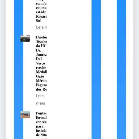
com facão
em escola
estadual de
Rosário do
Sul
Leia mais
Diretor
Técnico
do HC,
Dr.
Juarez
Dal
Vesco
recebe a
Medalha
Grão
Mérito
Fagundes
dos Reis
Leia
mais
Pontão
formaliza
concessões
para
instalação
de duas