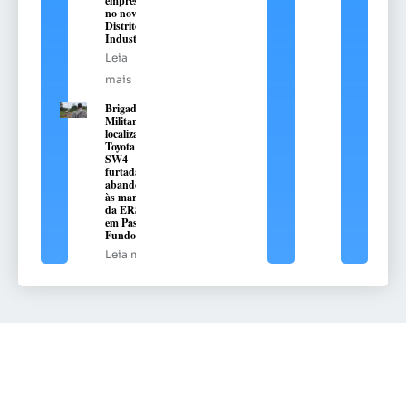
empresas
no novo
Distrito
Industrial
Leia
mais
Brigada
Militar
localiza
Toyota Hilux
SW4
furtada e
abandonada
às margens
da ERS-324,
em Passo
Fundo
Leia mais