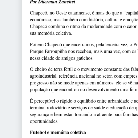
Por Dilerman Zanchet
Chapecó, no Oeste catarinense, é mais do que a “capit
econômico, mas também com história, cultura e emoção.
Chapecó combina o ritmo da modernidade com o calor 
sua memória coletiva.
Foi em Chapecó que encerramos, pela terceira vez, o P
Parque Farroupilha nos recebeu, mais uma vez, com os b
nessa cidade de amigos gaúchos.
O cheiro de terra fértil e o movimento constante das f
agroindustrial, referência nacional no setor, com empr
progresso não se mede apenas em números: ele se vê nas
população que encontrou no desenvolvimento uma forma 
É perceptível o rápido o equilíbrio entre urbanidade e a
terminal rodoviário e serviços de saúde e educação de 
segurança e bem-estar, tornando-a atraente para família
oportunidades.
Futebol e memória coletiva