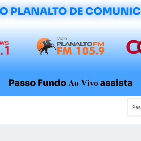
O PLANALTO DE COMUNI
Ao Vivo
Passo Fundo
assista
mo
Colunistas
Sobre a Planalto
Contato