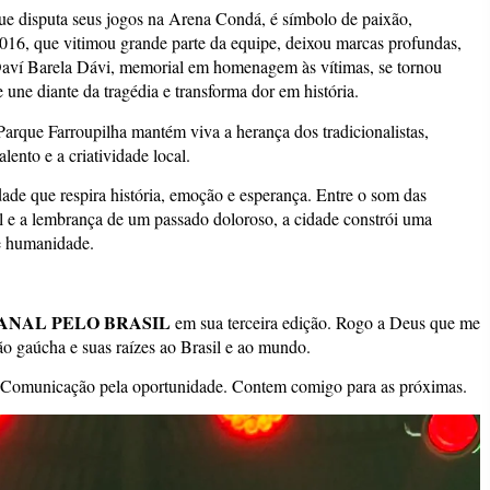
ue disputa seus jogos na Arena Condá, é símbolo de paixão,
 2016, que vitimou grande parte da equipe, deixou marcas profundas,
aví Barela Dávi, memorial em homenagem às vítimas, se tornou
une diante da tragédia e transforma dor em história.
arque Farroupilha mantém viva a herança dos tradicionalistas,
lento e a criatividade local.
de que respira história, emoção e esperança. Entre o som das
 gol e a lembrança de um passado doloroso, a cidade constrói uma
 e humanidade.
ANAL PELO BRASIL
em sua terceira edição. Rogo a Deus que me
ção gaúcha e suas raízes ao Brasil e ao mundo.
e Comunicação pela oportunidade. Contem comigo para as próximas.