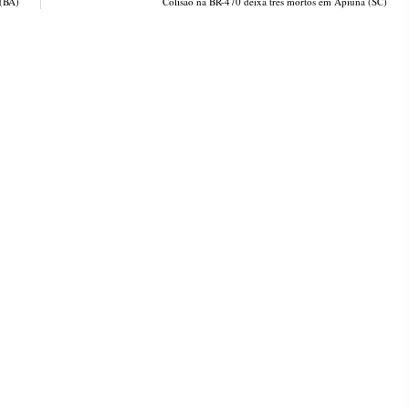
 (BA)
Colisão na BR-470 deixa três mortos em Apiúna (SC)