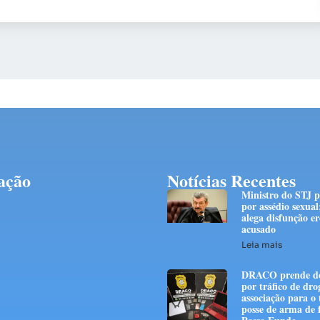
ação
Notícias Recentes
Ministro do STJ p
por assédio sexual
alega disfunção er
acusado
Leia mais
DRACO prende do
por tráfico de dro
associação para o 
posse de arma de 