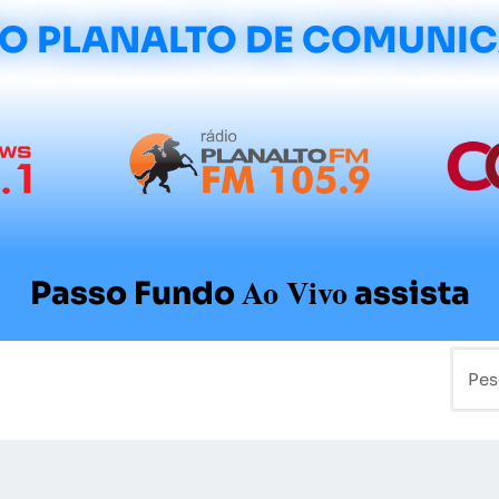
O PLANALTO DE COMUNI
Ao Vivo
Passo Fundo
assista
mo
Colunistas
Sobre a Planalto
Contato