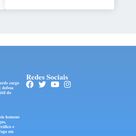
Redes Sociais
erde cargo
; defesa
étil do
is homens
gas,
tráfico e
fogo em