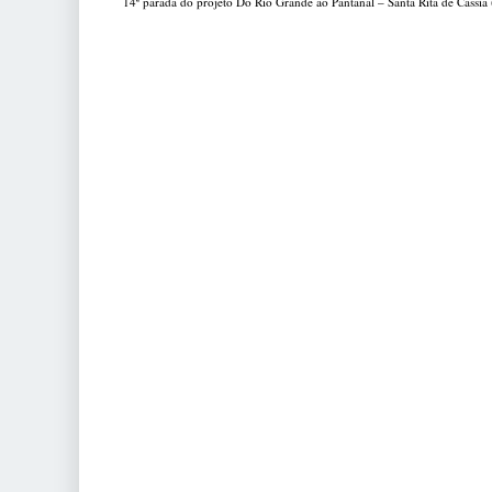
14ª parada do projeto Do Rio Grande ao Pantanal – Santa Rita de Cássia