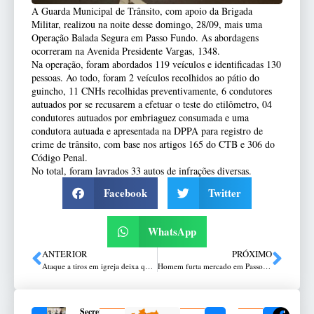
A Guarda Municipal de Trânsito, com apoio da Brigada
Militar, realizou na noite desse domingo, 28/09, mais uma
Operação Balada Segura em Passo Fundo. As abordagens
ocorreram na Avenida Presidente Vargas, 1348.
Na operação, foram abordados 119 veículos e identificadas 130
pessoas. Ao todo, foram 2 veículos recolhidos ao pátio do
guincho, 11 CNHs recolhidas preventivamente, 6 condutores
autuados por se recusarem a efetuar o teste do etilômetro, 04
condutores autuados por embriaguez consumada e uma
condutora autuada e apresentada na DPPA para registro de
crime de trânsito, com base nos artigos 165 do CTB e 306 do
Código Penal.
No total, foram lavrados 33 autos de infrações diversas.
Facebook
Twitter
WhatsApp
ANTERIOR
PRÓXIMO
Ataque a tiros em igreja deixa quatro mortos e oito feridos nos Estados Unidos
Homem furta mercado em Passo Fundo, volta e pede para ser preso pela Brigada Militar
Secretaria