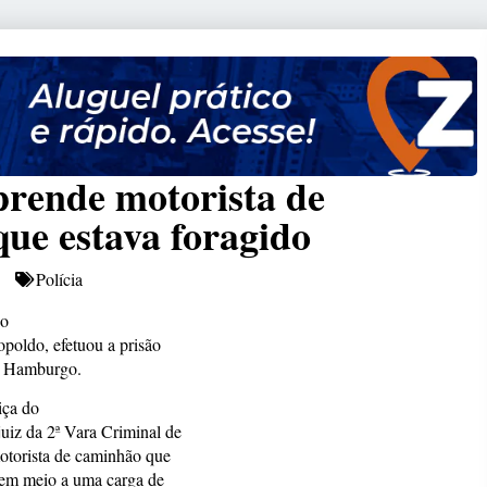
rende motorista de
ue estava foragido
Polícia
io
ldo, efetuou a prisão
o Hamburgo.
iça do
uiz da 2ª Vara Criminal de
otorista de caminhão que
 em meio a uma carga de