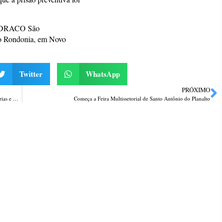
da DRACO São
ro Rondonia, em Novo
Twitter
WhatsApp
PRÓXIMO
Lideranças do Instituto Aliança Empresarial recebem Secretário de Parcerias e Concessões do RS
Começa a Feira Multissetorial de Santo Antônio do Planalto