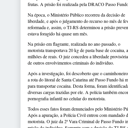
frutas. A prisão foi realizada pela DRACO Passo Fund
Na época, o Ministério Público recorreu da decisão de
liberdade, e após o julgamento do recurso no mês de feve
reformada e, assim, o TJ-RS determinou a prisão preven
estava foragido há quase um mês.
Na prisão em flagrante, realizada no ano passado, o
motorista transportava 20 kg de pasta base de cocaína, 
milhões de reais. O juiz concedeu a liberdade provisória
de outros envolvimentos criminais do indivíduo.
Após a investigação, foi descoberto que o caminhoneiro
a rota do litoral de Santa Catarina até Passo Fundo há 
para transportar cocaína. Desta forma, foram identifica
diversas cargas trazidas por ele. A polícia também enc
pornografia infantil no celular do motorista.
Todos esses fatos foram denunciados pelo Ministério Pú
Após a apuração, a Polícia Civil entrou com mandado d
motorista. O juiz da 2ª Vara Criminal de Passo Fundo i
prisão do indivíduo. Somente com a decisão do TJ-RS qu