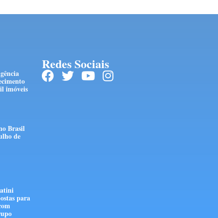
Redes Sociais
ngência
ecimento
l imóveis
no Brasil
ulho de
atini
ostas para
 com
rupo