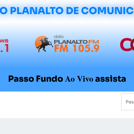
O PLANALTO DE COMUNI
Ao Vivo
Passo Fundo
assista
mo
Colunistas
Sobre a Planalto
Contato