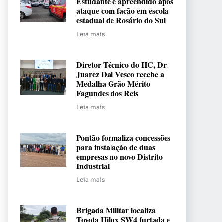
Estudante é apreendido após
ataque com facão em escola
estadual de Rosário do Sul
Leia mais
Diretor Técnico do HC, Dr.
Juarez Dal Vesco recebe a
Medalha Grão Mérito
Fagundes dos Reis
Leia mais
Pontão formaliza concessões
para instalação de duas
empresas no novo Distrito
Industrial
Leia mais
Brigada Militar localiza
Toyota Hilux SW4 furtada e