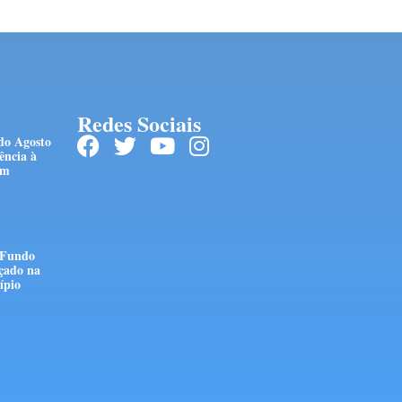
Redes Sociais
do Agosto
lência à
im
 Fundo
çado na
ípio