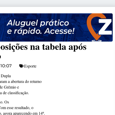
osições na tabela após
o
Esporte
10:07
a Dupla
ram a abertura do returno
 de Grêmio e
 de classificação.
io. Os
om esse resultado, o
o, agora aparecendo em 14º.