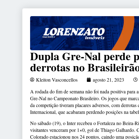
Dupla Gre-Nal perde p
derrotas no Brasileirã
Kleiton Vasconcellos
agosto 21, 2023
A rodada do fim de semana não foi nada positiva para 
Gre-Nal no Campeonato Brasileiro. Os jogos que marca
da competição tiveram placares adversos, com derrotas
Internacional, que acabaram perdendo posições na tabela
No sábado (19), o Inter recebeu o Fortaleza no Beira-R
visitantes venceram por 1×0, gol de Thiago Galhardo. C
Colorado estacionou nos 24 pontos, caindo uma posiçã