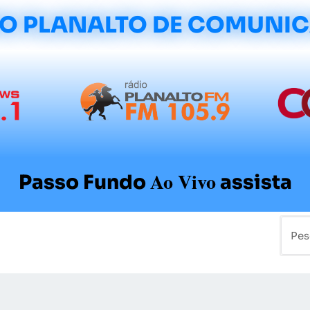
O PLANALTO DE COMUNI
Ao Vivo
Passo Fundo
assista
mo
Colunistas
Sobre a Planalto
Contato