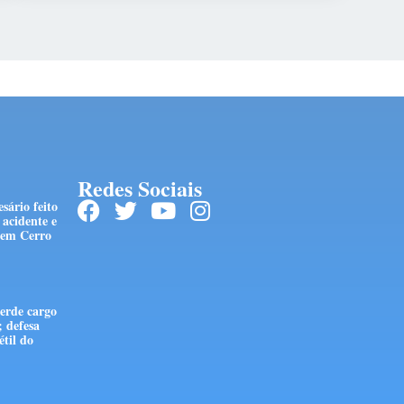
Redes Sociais
sário feito
acidente e
 em Cerro
erde cargo
; defesa
étil do