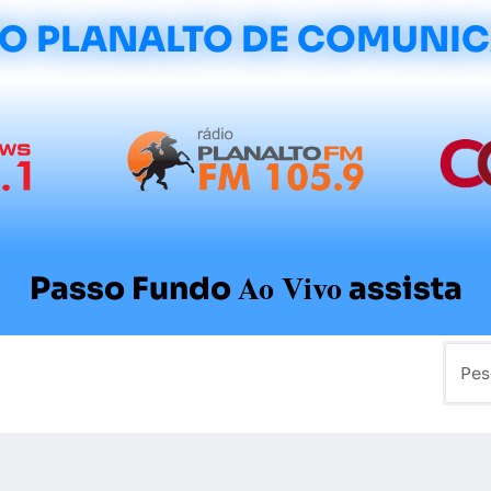
O PLANALTO DE COMUNI
Ao Vivo
Passo Fundo
assista
mo
Colunistas
Sobre a Planalto
Contato