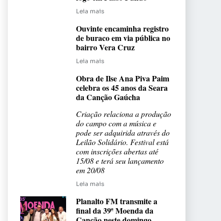
Leia mais
Ouvinte encaminha registro
de buraco em via pública no
bairro Vera Cruz
Leia mais
Obra de Ilse Ana Piva Paim
celebra os 45 anos da Seara
da Canção Gaúcha
Criação relaciona a produção
do campo com a música e
pode ser adquirida através do
Leilão Solidário. Festival está
com inscrições abertas até
15/08 e terá seu lançamento
em 20/08
Leia mais
Planalto FM transmite a
final da 39ª Moenda da
Canção neste domingo