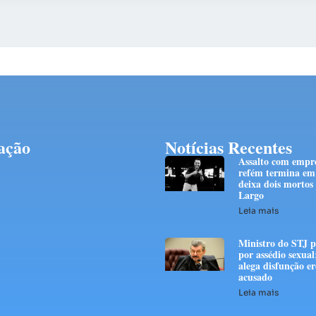
ação
Notícias Recentes
Assalto com empre
refém termina em 
deixa dois mortos
Largo
Leia mais
Ministro do STJ p
por assédio sexual
alega disfunção er
acusado
Leia mais