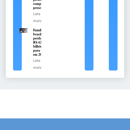
comprar
presente
Leia
mais
Famílias
brasileiras
perderam
R$ 62,5
bilhões
para bets
em 2025
Leia
mais