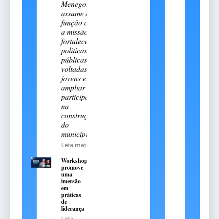
Menegotto
assume a
função com
a missão de
fortalecer
políticas
públicas
voltadas aos
jovens e
ampliar sua
participação
na
construção
do
município
Leia mais
Workshop
promove
uma
imersão
em
práticas
de
liderança
Leia