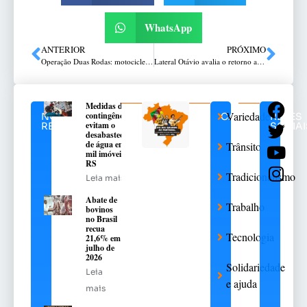
WhatsApp
ANTERIOR
PRÓXIMO
Operação Duas Rodas: motocicletas apreendidas e condutores autuados em Passo Fundo
Lateral Otávio avalia o retorno ao SC Gaúcho
Medidas de
Variedades
contingência
NOTÍCIAS
CATEGORIAS
REDES
evitam o
RELACIONADAS
SOCIAI
desabastecimento
de água em 376
Trânsito
mil imóveis no
RS
Tradicionalismo
Leia mais
Abate de
Trabalho
bovinos
no Brasil
recua
Tecnologia
21,6% em
julho de
2026
Solidariedade
Leia
e ajuda
mais