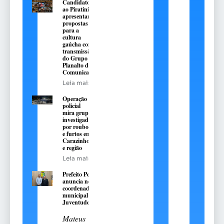
Candidatos
ao Piratini
apresentarão
propostas
para a
cultura
gaúcha com
transmissão
do Grupo
Planalto de
Comunicação
Leia mais
Operação
policial
mira grupo
investigado
por roubos
e furtos em
Carazinho
e região
Leia mais
Prefeito Pedro
anuncia novo
coordenador
municipal da
Juventude
Mateus