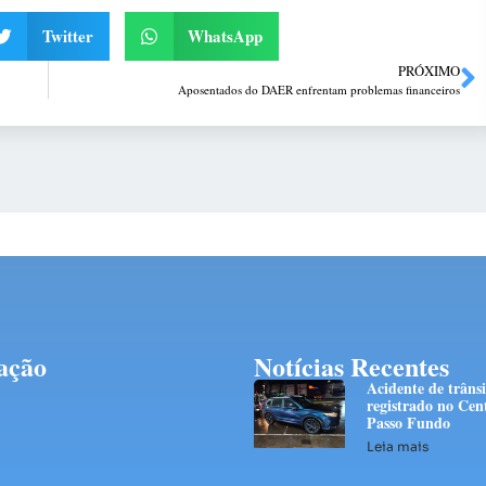
Twitter
WhatsApp
PRÓXIMO
Aposentados do DAER enfrentam problemas financeiros
ação
Notícias Recentes
Acidente de trânsi
registrado no Cen
Passo Fundo
Leia mais