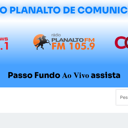
O PLANALTO DE COMUNI
Ao Vivo
Passo Fundo
assista
mo
Colunistas
Sobre a Planalto
Contato