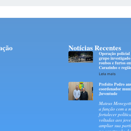
ação
Notícias Recentes
Operação policial
grupo investigado
roubos e furtos e
Carazinho e regiã
Leia mais
Prefeito Pedro an
coordenador muni
Juventude
Mateus Menegott
a função com a m
fortalecer polític
voltadas aos jove
ampliar sua part
na construção do