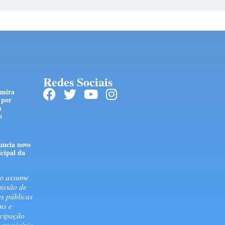
Redes Sociais
 mira
 por
m
o
uncia novo
cipal da
o assume
issão de
as públicas
ns e
icipação
 município