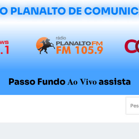
O PLANALTO DE COMUNI
Ao Vivo
Passo Fundo
assista
mo
Colunistas
Sobre a Planalto
Contato