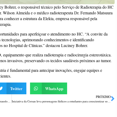
y Bohrer, o responsável técnico pelo Serviço de Radioterapia do HC
 Dr. Wilson Almeida e o médico radioterapeuta Dr. Fernando Matsuura
ara conhecer a estrutura da Elekta, empresa responsável pela
terapia.
oportunidades para aperfeiçoar o atendimento no HC. “A convite da
as tecnologias, aprimorando conhecimentos e identificando
os no Hospital de Clínicas.” destacou Luciney Bohrer.
equipamento que realiza radioterapia e radiocirurgia estereotáxica.
enos invasivos, preservando os tecidos saudáveis próximos ao tumor.
stria é fundamental para antecipar inovações, engajar equipes e
ientes.
Twitter
WhatsApp
PRÓXIMO
Frost Walls Festival de Graffiti reúne artistas nacionais e internacionais e transforma escola em palco da cultura urbana em Passo Fundo
Iniciativa da Corsan leva personagens lúdicos a estudantes para conscientizar sobre o cuidado com a rede de esgoto