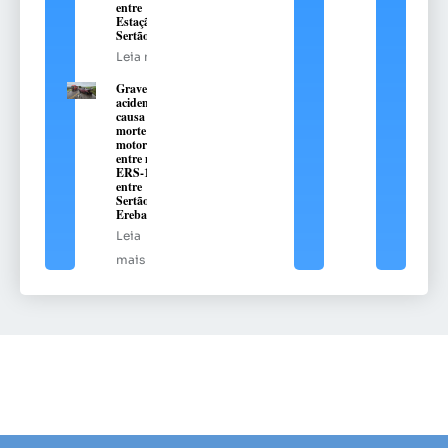
entre
Estação e
Sertão
Leia mais
Grave
acidente
causa
morte de
motorista
entre na
ERS-135,
entre
Sertão e
Erebango
Leia
mais