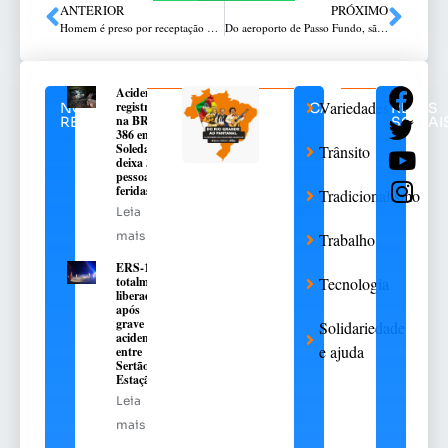
ANTERIOR
PRÓXIMO
Homem é preso por receptação de veículo em Passo Fundo
Do aeroporto de Passo Fundo, são enviados mantimentos a municípios atingidos pelas chuvas
Acidente
Variedades
registrado
NOTÍCIAS
CATEGORIAS
REDES
na BR-
RELACIONADAS
SOCIAI
386 em
Soledade
Trânsito
deixa 3
pessoas
feridas
Tradicionalismo
Leia
mais
Trabalho
ERS-135 é
totalmente
Tecnologia
liberada
após
grave
Solidariedade
acidente
e ajuda
entre
Sertão e
Estação
Leia
mais