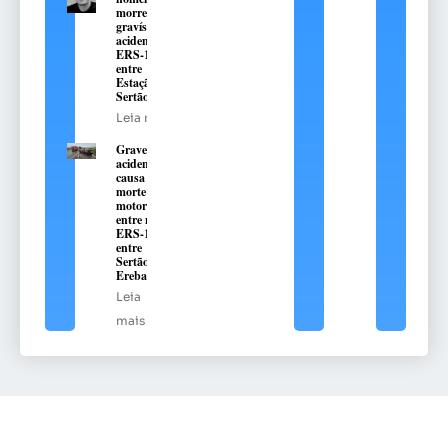
morreu em
gravíssimo
acidente na
ERS-135,
entre
Estação e
Sertão
Leia mais
Grave
acidente
causa
morte de
motorista
entre na
ERS-135,
entre
Sertão e
Erebango
Leia
mais