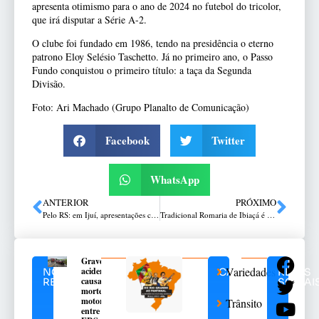
apresenta otimismo para o ano de 2024 no futebol do tricolor,
que irá disputar a Série A-2.
O clube foi fundado em 1986, tendo na presidência o eterno
patrono Eloy Selésio Taschetto. Já no primeiro ano, o Passo
Fundo conquistou o primeiro título: a taça da Segunda
Divisão.
Foto: Ari Machado (Grupo Planalto de Comunicação)
Facebook
Twitter
WhatsApp
ANTERIOR
PRÓXIMO
Pelo RS: em Ijuí, apresentações circenses e culturais estão proibidas pelas ruas
Tradicional Romaria de Ibiaçá é preparada para o mês de fevereiro
Grave
Variedades
acidente
NOTÍCIAS
CATEGORIAS
REDES
causa
RELACIONADAS
SOCIAI
morte de
motorista
Trânsito
entre na