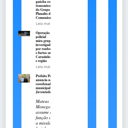
gaúcha com
transmissão
do Grupo
Planalto de
Comunicação
Leia mais
Operação
policial
mira grupo
investigado
por roubos
e furtos em
Carazinho
e região
Leia mais
Prefeito Pedro
anuncia novo
coordenador
municipal da
Juventude
Mateus
Menegotto
assume a
função com
a missão de