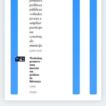
fortalecer
políticas
públicas
voltadas aos
jovens e
ampliar sua
participação
na
construção
do
município
Leia mais
Workshop
promove
uma
imersão
em
práticas
de
liderança
Leia
mais