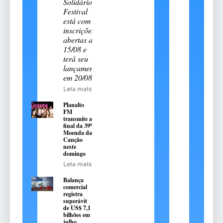
Solidário.
Festival
está com
inscrições
abertas até
15/08 e
terá seu
lançamento
em 20/08
Leia mais
Planalto
FM
transmite a
final da 39ª
Moenda da
Canção
neste
domingo
Leia mais
Balança
comercial
registra
superávit
de US$ 7,1
bilhões em
julho