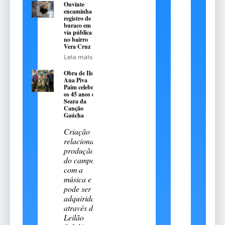
Ouvinte
encaminha
registro de
buraco em
via pública
no bairro
Vera Cruz
Leia mais
Obra de Ilse
Ana Piva
Paim celebra
os 45 anos da
Seara da
Canção
Gaúcha
Criação
relaciona a
produção
do campo
com a
música e
pode ser
adquirida
através do
Leilão