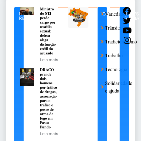
Ministro
Variedades
do STJ
NOTÍCIAS
CATEGORIAS
REDES
perde
RELACIONADAS
SOCIAI
cargo por
assédio
Trânsito
sexual;
defesa
alega
Tradicionalismo
disfunção
erétil do
acusado
Trabalho
Leia mais
Tecnologia
DRACO
prende
dois
Solidariedade
homens
por tráfico
e ajuda
de drogas,
associação
para o
tráfico e
posse de
arma de
fogo em
Passo
Fundo
Leia mais